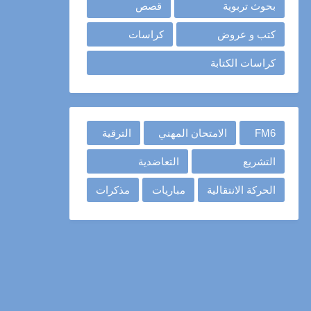
بحوث تربوية
قصص
كتب و عروض
كراسات
كراسات الكتابة
FM6
الامتحان المهني
الترقية
التشريع
التعاضدية
الحركة الانتقالية
مباريات
مذكرات