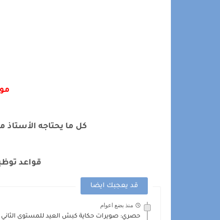
موض
كل ما يحتاجه الأستاذ م
قواعد توظي
قد يعجبك ايضا
منذ بضع اعوام
حصري: صويرات حكاية كبش العيد للمستوى الثاني pdf