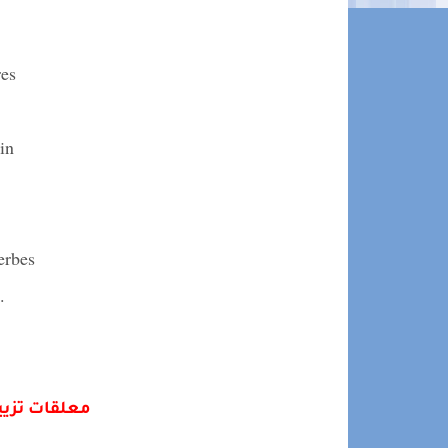
es
in
erbes
ctifs
معلقات تزيي