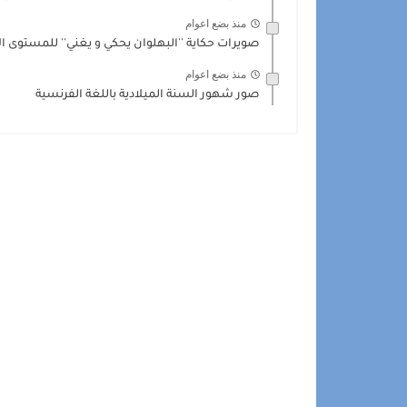
منذ بضع اعوام
صويرات حكاية ''البهلوان يحكي و يغني'' للمستوى الأول
منذ بضع اعوام
صور شهور السنة الميلادية باللغة الفرنسية