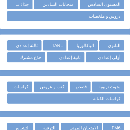
المستوى السادس
امتحانات السادس
جذاذات
دروس و ملخصات
الثانوي
الباكالوريا
TARL
ثالثة إعدادي
أولى إعدادي
ثانية إعدادي
جذع مشترك
بحوث تربوية
قصص
كتب و عروض
كراسات
كراسات الكتابة
FM6
الامتحان المهني
الترقية
التشريع