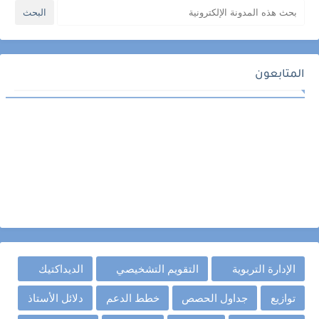
المتابعون
الإدارة التربوية
التقويم التشخيصي
الديداكتيك
توازيع
جداول الحصص
خطط الدعم
دلائل الأستاذ