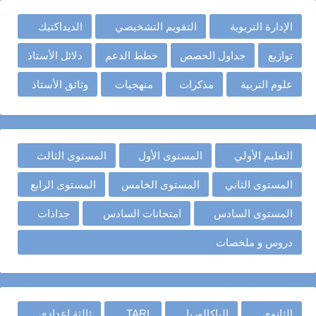
الإدارة التربوية
التقويم التشخيصي
الديداكتيك
توازيع
جداول الحصص
خطط الدعم
دلائل الأستاذ
علوم التربية
مذكرات
منهجيات
وثائق الأستاذ
التعليم الأولي
المستوى الأول
المستوى الثالث
المستوى الثاني
المستوى الخامس
المستوى الرابع
المستوى السادس
امتحانات السادس
جذاذات
دروس و ملخصات
الثانوي
الباكالوريا
TARL
ثالثة إعدادي