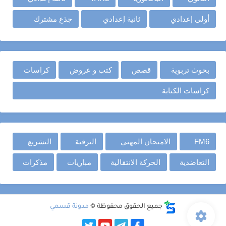
أولى إعدادي
ثانية إعدادي
جذع مشترك
بحوث تربوية
قصص
كتب و عروض
كراسات
كراسات الكتابة
FM6
الامتحان المهني
الترقية
التشريع
التعاضدية
الحركة الانتقالية
مباريات
مذكرات
جميع الحقوق محفوظة ©
مدونة قسمي