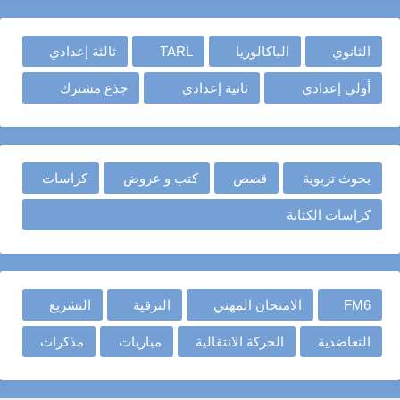
الثانوي
الباكالوريا
TARL
ثالثة إعدادي
أولى إعدادي
ثانية إعدادي
جذع مشترك
بحوث تربوية
قصص
كتب و عروض
كراسات
كراسات الكتابة
FM6
الامتحان المهني
الترقية
التشريع
التعاضدية
الحركة الانتقالية
مباريات
مذكرات