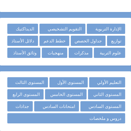
الإدارة التربوية
التقويم التشخيصي
الديداكتيك
توازيع
جداول الحصص
خطط الدعم
دلائل الأستاذ
علوم التربية
مذكرات
منهجيات
وثائق الأستاذ
التعليم الأولي
المستوى الأول
المستوى الثالث
المستوى الثاني
المستوى الخامس
المستوى الرابع
المستوى السادس
امتحانات السادس
جذاذات
دروس و ملخصات