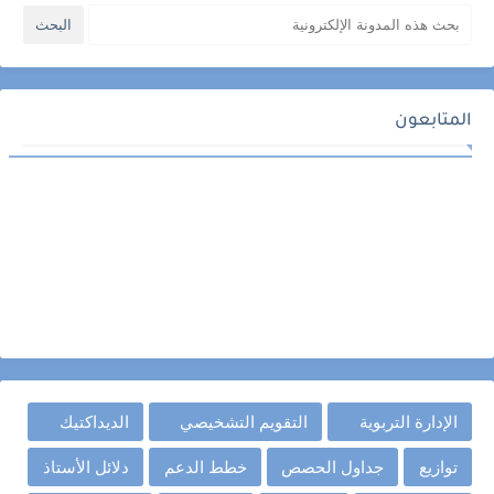
المتابعون
الإدارة التربوية
التقويم التشخيصي
الديداكتيك
توازيع
جداول الحصص
خطط الدعم
دلائل الأستاذ