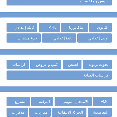
دروس و ملخصات
الثانوي
الباكالوريا
TARL
ثالثة إعدادي
أولى إعدادي
ثانية إعدادي
جذع مشترك
بحوث تربوية
قصص
كتب و عروض
كراسات
كراسات الكتابة
FM6
الامتحان المهني
الترقية
التشريع
التعاضدية
الحركة الانتقالية
مباريات
مذكرات