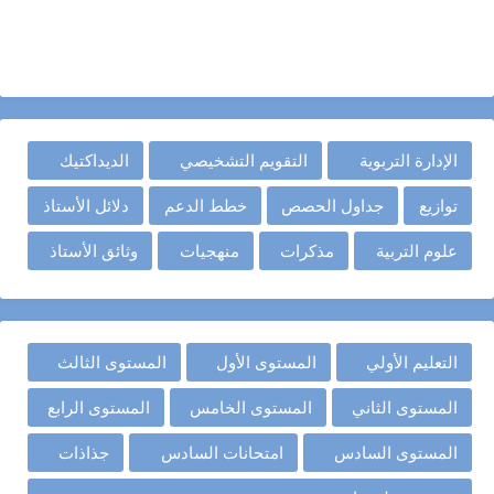
الإدارة التربوية
التقويم التشخيصي
الديداكتيك
توازيع
جداول الحصص
خطط الدعم
دلائل الأستاذ
علوم التربية
مذكرات
منهجيات
وثائق الأستاذ
التعليم الأولي
المستوى الأول
المستوى الثالث
المستوى الثاني
المستوى الخامس
المستوى الرابع
المستوى السادس
امتحانات السادس
جذاذات