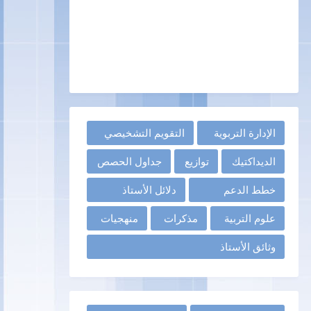
الإدارة التربوية
التقويم التشخيصي
الديداكتيك
توازيع
جداول الحصص
خطط الدعم
دلائل الأستاذ
علوم التربية
مذكرات
منهجيات
وثائق الأستاذ