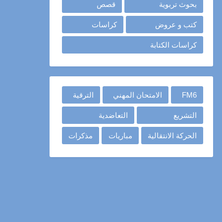
بحوث تربوية
قصص
كتب و عروض
كراسات
كراسات الكتابة
FM6
الامتحان المهني
الترقية
التشريع
التعاضدية
الحركة الانتقالية
مباريات
مذكرات