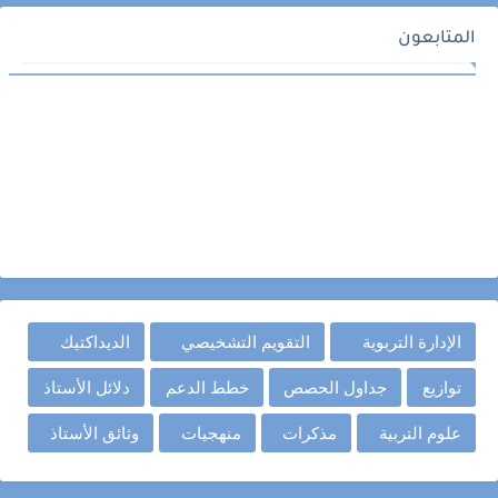
المتابعون
الإدارة التربوية
التقويم التشخيصي
الديداكتيك
توازيع
جداول الحصص
خطط الدعم
دلائل الأستاذ
علوم التربية
مذكرات
منهجيات
وثائق الأستاذ